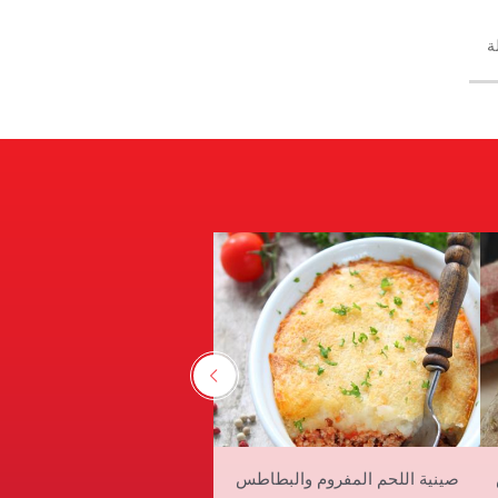
ة
صينية دجاج مع بروكولي وص
صينية اللحم المفروم والبطاطس
بشاميل