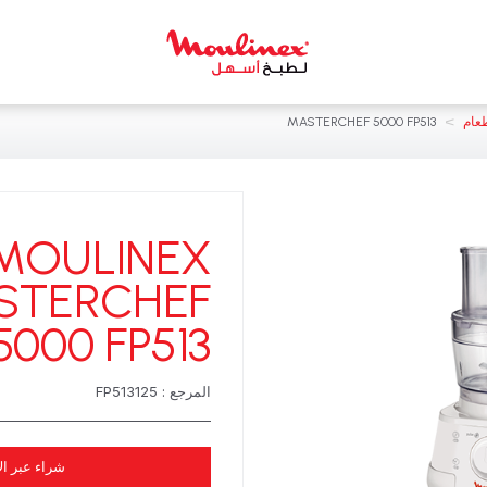
>
عام
MASTERCHEF 5000 FP513
MOULINEX
STERCHEF
5000 FP513
المرجع : FP513125
شراء عبر ال