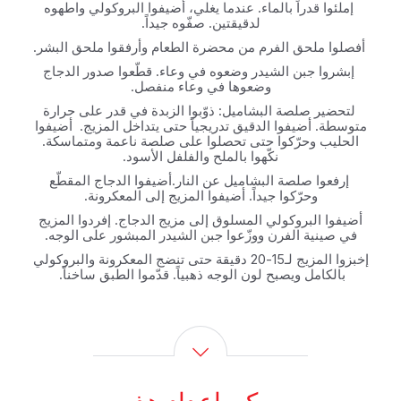
‏ إملئوا قدراً بالماء. عندما يغلي، أضيفوا البروكولي واطهوه
لدقيقتين. صفّوه جيداً.‏
‏ أفصلوا ملحق الفرم من محضرة الطعام وأرفقوا ملحق البشر.‏
‏ إبشروا جبن الشيدر وضعوه في وعاء. قطّعوا صدور الدجاج
وضعوها في وعاء منفصل.‏
‏ لتحضير صلصة البشاميل: ذوّبوا الزبدة في قدر على حرارة
متوسطة. أضيفوا الدقيق تدريجياً حتى يتداخل المزيج. ‏ أضيفوا
الحليب وحرّكوا حتى تحصلوا على صلصة ناعمة ومتماسكة.
نكّهوا بالملح والفلفل الأسود.‏
‏ إرفعوا صلصة البشاميل عن النار.أضيفوا الدجاج المقطّع
وحرّكوا جيداً. أضيفوا المزيج إلى المعكرونة.‏
أضيفوا البروكولي المسلوق إلى مزيج الدجاج. إفردوا المزيج
في صينية الفرن ووزّعوا جبن الشيدر المبشور على الوجه.‏
إخبزوا المزيج لـ15-20 دقيقة حتى تنضج المعكرونة والبروكولي
بالكامل ويصبح لون الوجه ذهبياً. قدّموا الطبق ساخناً.‏‎ ‎