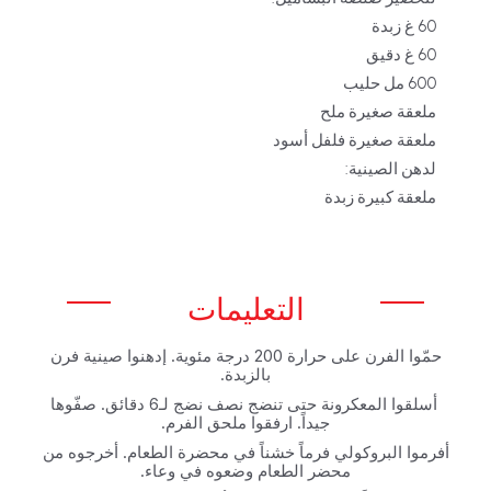
ملعقة صغيرة ملح
ملعقة صغيرة فلفل أسود
لدهن الصينية:‏
ملعقة كبيرة زبدة
التعليمات
حمّوا الفرن على حرارة 200 درجة مئوية. إدهنوا صينية فرن
بالزبدة.‏
‏ أسلقوا المعكرونة حتى تنضج نصف نضج لـ6 دقائق. صفّوها
جيداً.‏ ارفقوا ملحق الفرم.
أفرموا البروكولي فرماً خشناً في محضرة الطعام. أخرجوه من
محضر الطعام وضعوه في وعاء.‏