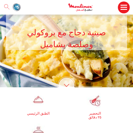
صينية دجاج مع بروكولي
وصلصة بشاميل
التحضير
الطبق الرئيسي
٢٥ دقائق