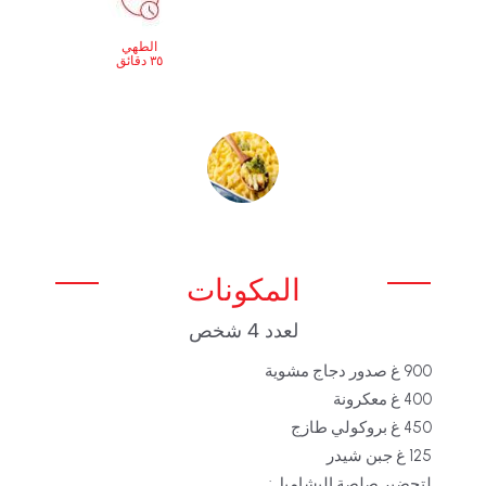
الطهي
٣٥ دقائق
المكونات
لعدد 4 شخص
لتحضير صلصة البشاميل:‏