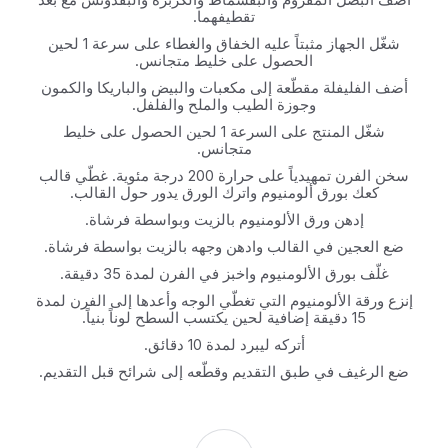
تقطيفهما.
شغّل الجهاز مثبتاً عليه الخفاق والغطاء على سرعة 1 لحين
الحصول على خليط متجانس.
أضف الفليفلة مقطّعة إلى مكعبات والبيض والباريكا والكمون
وجوزة الطيب والملح والفلفل.
شغّل المنتج على السرعة 1 لحين الحصول على خليط
متجانس.
سخن الفرن تمهيدياً على حرارة 200 درجة مئوية. غطّي قالب
كعك بورق ألومنيوم واترك الورق يدور حول القالب.
إدهن ورق الألومنيوم بالزيت وبواسطة فرشاة.
ضع العجين في القالب وادهن وجهه بالزيت بواسطة فرشاة.
غلّف بورق الألومنيوم واخبز في الفرن لمدة 35 دقيقة.
إنزع ورقة الألومنيوم التي تغطّي الوجه وأعدها إلى الفرن لمدة
15 دقيقة إضافية لحين يكتسب السطح لوناً بنياً.
أتركه ليبرد لمدة 10 دقائق.
ضع الرغيف في طبق التقديم وقطّعه إلى شرائح قبل التقديم.