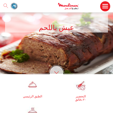
عيش باللحم
التحضير
الطبق الرئيسي
٢٠ دقائق