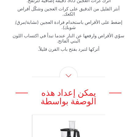
أترك كرات العجين لـ30 دقيقة إضافية لترتفخ.
أنثر القليل من الدقيق على كرات العجين وشكّل أقراص
الكعك.
إضغط على الأقراص باستخدام فرادة العجين (نشابة/مرق/
شوبك).
سوّي الأقراص وارفعها عن النار عندما تبدأ في اكتساب اللون
البني الفاتح.
أتركها لتبرد بفتح باب الفرن قليلاً.
يمكن إعداد هذه
الوصفة بواسطة