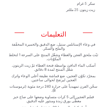
سكر: 5 غرام
زيت زيتون: 25 مللتر
التعليمات
في وعاء الإستانلس ستيل، ضع الدقيق والخميرة المخفّفة
والملح والسكر.
ثبّت ملحق العجن والغطاء وشغّل المنتج على السرعة 1 لتخلط
المكوّنات.
أسكب الماء الدافئ بواسطة فتحة الغطاء ثمّ زيت الزيتون.
شغّل المنتج لمدة 8 دقائق.
بمجرّد تكوّن العجين، ضع قماشة نظيفة أعلى الوعاء واترك
العجين ليرتفخ لحوالى ساعتين.
سخّن الفرن تمهيدياً على حرارة 240 درجة مئوية (ثرموستات
8).
قسّم العجين إلى 5 كرات متساوية وضعها على صاج خبز
مغطّى بورق زبدة ومنثور عليه الدقيق.