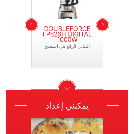
CHEF
DOUBLEFORCE
MASTER
FP826H DIGITAL
F
1000W
الثنائي الرائع في المطبخ
يمكنني إعداد