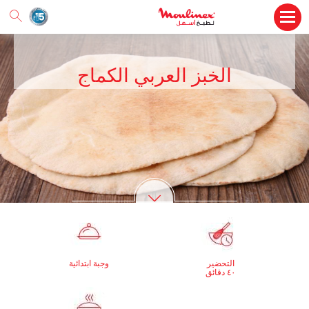
الخبز العربي الكماج
التحضير
وجبة ابتدائية
٤٠ دقائق