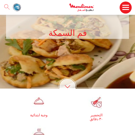
فم السمكة
التحضير
وجبة ابتدائية
٣٠ دقائق