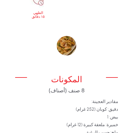
الطهي
١٥ دقائق
المكونات
8 صنف (أصناف)
مقادير العجينة:
دقيق: كوبان (252 غرام)
بيض: 1
خميرة: ملعقة كبيرة (12 غرام)
ملح: حسب الرغبة