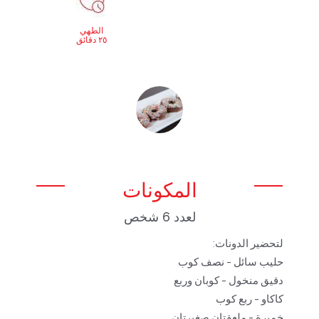
الطهي
٢٥ دقائق
المكونات
لعدد 6 شخص
لتحضير الدونات:
حليب سائل - نصف كوب
دقيق منخول - كوبان وربع
كاكاو - ربع كوب
خميرة - ملعقتان صغيرتان