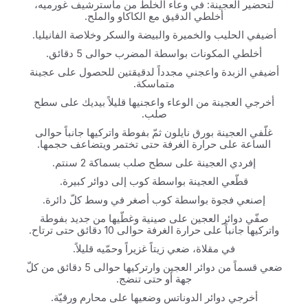
لتحضير العجينة: في وعاء الخلط من ماسترشيف غورميه،
أخلطي الدقيق مع الكاكاو والملح.
أضيفي الحليب والخميرة والبيضة والسكر وخلاصة الفانيليا.
أخلطي المكونات بواسطة المضرب حوالى 5 دقائق.
أضيفي الزبدة واعجني مجدداً لدقيقتين للحصول على عجينة
متماسكة.
أخرجي العجينة من الوعاء واعجنيها قليلاً بيديك على سطح
صلب.
غلّفي العجينة بورق نايلون ثمّ بفوطة واتركيها جانباً حوالى
الساعة على حرارة الغرفة حتى تختمر ويتضاعف حجمها.
إفردي العجينة على سطح صلب بسماكة 2 سنتم.
قطّعي العجينة بواسطة كوب إلى دوائر كبيرة.
إصنعي فجوة بواسطة كوب أصغر في وسط كلّ دائرة.
صفّي دوائر العجين على صينية وغطّيها من جديد بفوطة
واتركيها جانباً على حرارة الغرفة حوالى 10 دقائق حتى ترتاح.
في مقلاة، ضعي زيتاً غزيراً وحمّيه قليلاً.
ضعي قسماً من دوائر العجين وارتركيها حوالى 5 دقائق من كلّ
جهة أو حتى تنضج.
أخرجي دوائر الدوناتس وضعيها على محارم ورقيّة.