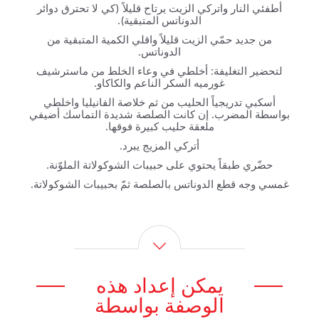
أطفئي النار واتركي الزيت يرتاح قليلاً (كي لا تحترق دوائر
الدوناتس المتبقية).
من جديد حمّي الزيت قليلاً واقلي الكمية المتبقية من
الدوناتس.
لتحضير التغليفة: أخلطي في وعاء الخلط من ماسترشيف
غورميه السكر الناعم والكاكاو.
أسكبي تدريجياً الحليب من ثم خلاصة الفانيليا واخلطي
بواسطة المضرب. إن كانت الصلصة شديدة التماسك أضيفي
ملعقة حليب كبيرة فوقها.
أتركي المزيج يبرد.
حضّري طبقاً يحتوي على حبيبات الشوكولاتة الملوّنة.
غمسي وجه قطع الدوناتس بالصلصة ثمّ بحبيبات الشوكولاتة.
يمكن إعداد هذه
الوصفة بواسطة