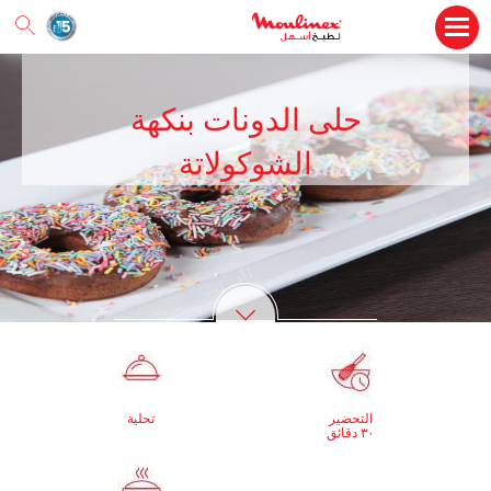
حلى الدونات بنكهة
الشوكولاتة
التحضير
تحلية
٣٠ دقائق