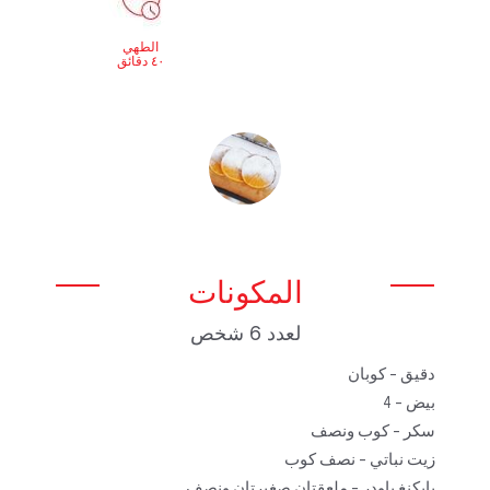
الطهي
٤٠ دقائق
المكونات
لعدد 6 شخص
دقيق - كوبان
بيض - 4
سكر - كوب ونصف
زيت نباتي - نصف كوب
بايكنغ باودر - ملعقتان صغيرتان ونصف