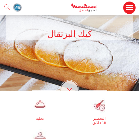
كيك البرتقال
التحضير
تحلية
١٥ دقائق