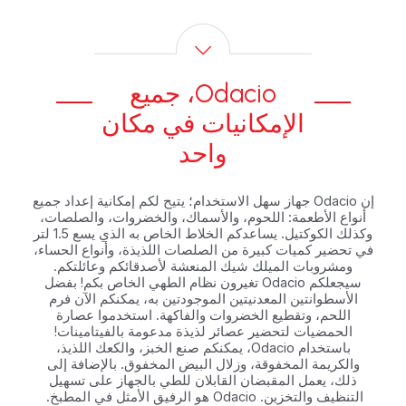
Odacio، جميع
الإمكانيات في مكان
واحد
إن Odacio جهاز سهل الاستخدام؛ يتيح لكم إمكانية إعداد جميع
أنواع الأطعمة: اللحوم، والأسماك، والخضروات، والصلصات،
وكذلك الكوكتيل. يساعدكم الخلاط الخاص به الذي يسع 1.5 لتر
في تحضير كميات كبيرة من الصلصات اللذيذة، وأنواع الحساء،
ومشروبات الميلك شيك المنعشة لأصدقائكم وعائلتكم.
سيجعلكم Odacio تغيرون نظام الطهي الخاص بكم! بفضل
الأسطوانتين المعدنيتين الموجودتين به، يمكنكم الآن فرم
اللحم، وتقطيع الخضروات والفاكهة. استخدموا عصارة
الحمضيات لتحضير عصائر لذيذة مدعومة بالفيتامينات!
باستخدام Odacio، يمكنكم صنع الخبز، والكعك اللذيذ،
والكريمة المخفوقة، وزلال البيض المخفوق. بالإضافة إلى
ذلك، يعمل المقبضان القابلان للطي بالجهاز على تسهيل
التنظيف والتخزين. Odacio هو الرفيق الأمثل في المطبخ.