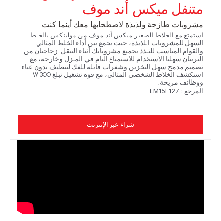
متنقل ميكس أند موف
مشروبات طازجة ولذيذة لاصطحابها معك أينما كنت
استمتع مع الخلاط الصغير ميكس أند موف من مولينكس بالخلط
السهل للمشروبات اللذيذة، حيث يجمع بين أداء الخلط المثالي
والقوام المناسب للتلذذ بجميع مشروباتك أثناء التنقل. زجاجتان من
التريتان سهلتا الاستخدام للاستمتاع التام في المنزل وخارجه، مع
تصميم مدمج سهل التخزين وشفرات قابلة للفك لتنظيف بدون عناء.
استكشف الخلاط الشخصي المثالي، مع قوة تشغيل تبلغ 300 W
ووظائف مريحة.
المرجع : LM15F127
شراء عبر الإنترنت