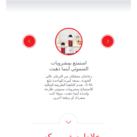
استمتع بمشروبات
السموثي أينما ذهبت
سه
زجاجتان متنقلتان من التريتان عالي
بم
ع
الجودة، بسعة كبيرة للواحدة تبلغ
ن
0.6L، تقدم كلتاهما الطريقة المثالية
للاستمتاع بمشروبات سموثي طازجة
ولذيذة أينما ذهبت، سواء كنت
بمفردك أو برفقة آخرين.
خلاط صغير ميكس