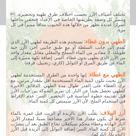
تختلف أصناف الأرز بحسب اختلاف طرق طهيه وتحضيره. 
وتتميّز كل وصفة بطريقتها الخاصة في الإعداد فتخفي بداخلها
أسراراً عديدة تظهر من خلالها هذه الحبوب مذاقاً مميزاً في كل
مرة.
الطهي بدون غطاء:
تستخدم هذه الطريقة لطهي الأرز الذي
يُقدم إلى جانب السلطة أو مع طبق جانبي آخر، (أرز حبة
طويلة). 3 مقادير من الماء المملّح والمغلي مقابل مقدار واحد
من الأرز الذي يطهى بدون غطاء. السر: إضافة نكهة مميّزة إلى
الماء عن طريق المرق أو التوابل (كاري، زنجبيل، قرفة).
الطهي مع غطاء:
إنها واحدة من الطرق المستخدمة لطهي
الأرز بحيث تكون كمية الماء المستخدمة أقل بمقدار مرتين، مع
ترك الغطاء على القدر طوال مدة الطهي. الدقائق الأخيرة
للطهي تحصل بعيداً عن النار. إن تمرير الشوكة بين حبات الأرز
قبل تقديمه خطوة أساسية في التحضير. السر: عدم الإفراط
في استخدام الملح، لأن الأرز سيمتص كل كمية الماء.
أرز البيلاف:
يقلّب الأرز بالزبدة أو الزيت قبل غمره بالماء
شرط أن يكون مقدار هذا الأخير مضاعفاً نسبةً لمقدار الأرز.
النار الهادئة وغطاء محكم سيكفلان نجاح الطبق بعد أن يتشرّب
الأرز كل كمية الماء. السر: إضافة التوابل إلى الزبدة قبل الأرز
(البابريكا، الكركم).