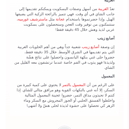
الغريبة
تعدّ
الغريبة
من أسهل وصفات البسكويت ويمكنكم تقديمها إلى
جانب الشاي في أي وقت. فهي تتميز بالرائحة الزكية التي ‏يضيفها
الهيل. وإذا حضرتموها باستخدام
عجانة
مثل
ماسترشيف غورميه
،
ستتمكنون من توفير وقت العجن وستحصلون ‏على بسكويت
عربي لذيذ وهش خلال 45 دقيقة فقط!‏
أصابع زينب
إن وصفة
أصابع زينب
شعبية جداً وهي من أهم الحلويات العربية
التي يتم تقديمها في الشرق الأوسط. خلال 35 دقيقة فقط،
‏حضروا حلى غني بنكهة اليانسون واحصلوا على نتائج هشّة
ولذيذة! فهو يذوب في الفم خاصة عندما ترتشفون معه القليل من
‏الشاي.‏
المعمول ‏
على الرغم من أن
المعمول بالتمر
لا يحتوي على كمية كبيرة من
السكر، إلا أنه غني بالنكهات القوية وهو مرافق مثالي ‏للشاي. إذا
كنتم لا تحبذون مذاق التمر، حضروا عجينة المعمول المثالية
واخلطوا الفستق الحلبي أو الجوز المجروش مع ‏السكر وماء
الزهر كي تحصلوا على حشوة لذيذة لحلى هشّ ولا أشهى!‏‎ ‎